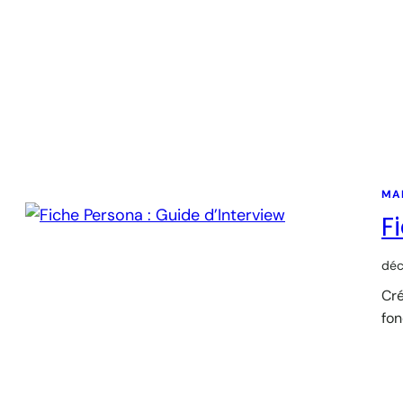
MA
F
déc
Cré
fon