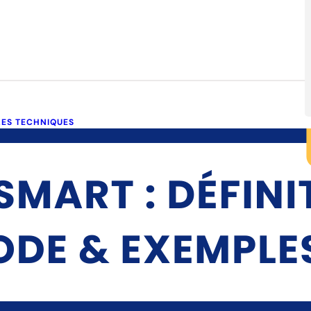
LES TECHNIQUES
bjectif SMART : Définition,
éthode & Exemples
embre 28, 2025
remière vue, fixer un objectif SMART semble à la portée de
s.Énoncer des intentions comme « augmenter…