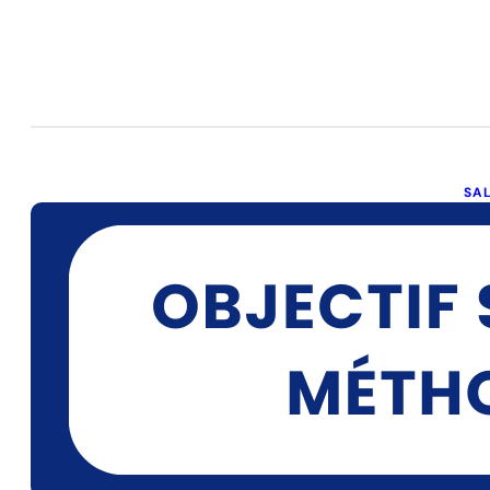
SA
O
M
nov
À p
tou