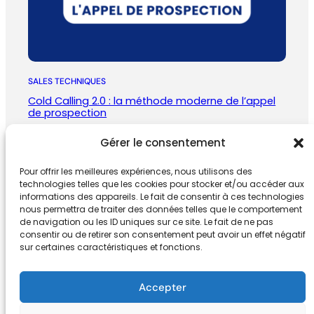
SALES TECHNIQUES
Cold Calling 2.0 : la méthode moderne de l’appel
de prospection
janvier 5, 2026
Gérer le consentement
Pour offrir les meilleures expériences, nous utilisons des
technologies telles que les cookies pour stocker et/ou accéder aux
informations des appareils. Le fait de consentir à ces technologies
nous permettra de traiter des données telles que le comportement
de navigation ou les ID uniques sur ce site. Le fait de ne pas
consentir ou de retirer son consentement peut avoir un effet négatif
SV Digital
sur certaines caractéristiques et fonctions.
Accepter
sebastien@sv-digital.fr
|
+33674132
768 | 9 rue Condé
33000 BORDEAUX