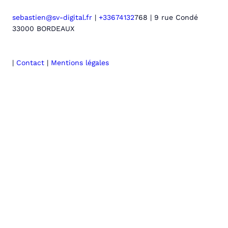
sebastien@sv-digital.fr
|
+33674132
768 | 9 rue Condé
33000 BORDEAUX
|
Contact
|
Mentions légales