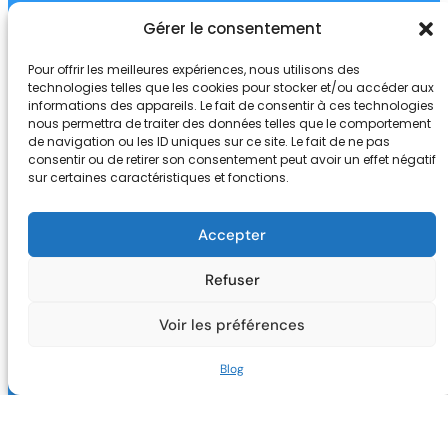
Gérer le consentement
Pour offrir les meilleures expériences, nous utilisons des
technologies telles que les cookies pour stocker et/ou accéder aux
informations des appareils. Le fait de consentir à ces technologies
nous permettra de traiter des données telles que le comportement
de navigation ou les ID uniques sur ce site. Le fait de ne pas
Blog SV
consentir ou de retirer son consentement peut avoir un effet négatif
sur certaines caractéristiques et fonctions.
Digital
Accepter
Refuser
Je partage ici mes réflexions,
Voir les préférences
mes découvertes, et ma vision
de l’évolution des techniques
Blog
Marketing Digital, Sales et des
outils Technos