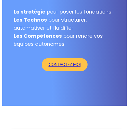
La stratégie
pour poser les fondations
Les Technos
pour structurer,
automatiser et fluidifier
Les Compétences
pour rendre vos
équipes autonomes
CONTACTEZ MOI