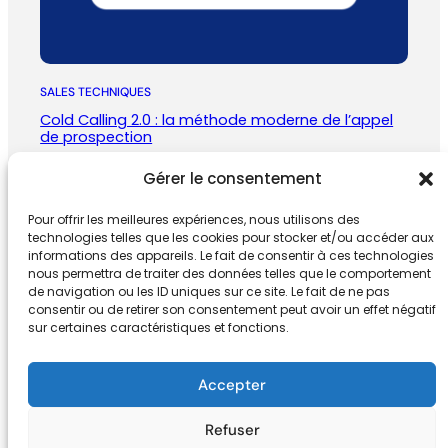
SALES TECHNIQUES
Cold Calling 2.0 : la méthode moderne de l’appel
de prospection
janvier 5, 2026
Gérer le consentement
Pour offrir les meilleures expériences, nous utilisons des
technologies telles que les cookies pour stocker et/ou accéder aux
informations des appareils. Le fait de consentir à ces technologies
nous permettra de traiter des données telles que le comportement
de navigation ou les ID uniques sur ce site. Le fait de ne pas
consentir ou de retirer son consentement peut avoir un effet négatif
SV Digital
sur certaines caractéristiques et fonctions.
Accepter
sebastien@sv-digital.fr
|
+33674132
768 | 9 rue Condé
33000 BORDEAUX
Refuser