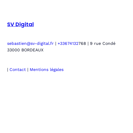
SV Digital
sebastien@sv-digital.fr
|
+33674132
768 | 9 rue Condé
33000 BORDEAUX
|
Contact
|
Mentions légales